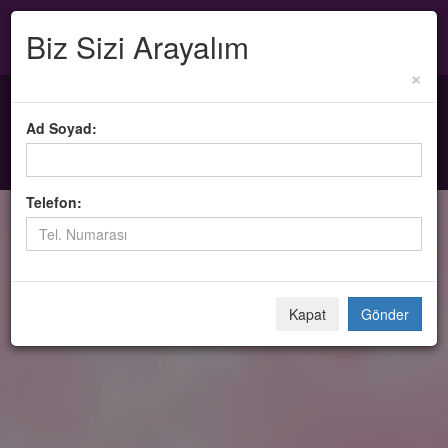
HEMEN ARA:
02125086696
05382000002
|
Biz Sizi Arayalım
×
Ad Soyad:
Telefon:
Kapat
Gönder