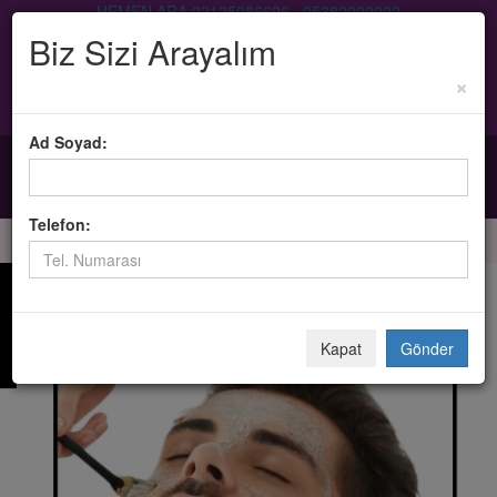
HEMEN ARA:
02125086696
|
05382000002
Biz Sizi Arayalım
×
Ad Soyad:
Telefon:
Kapat
Gönder