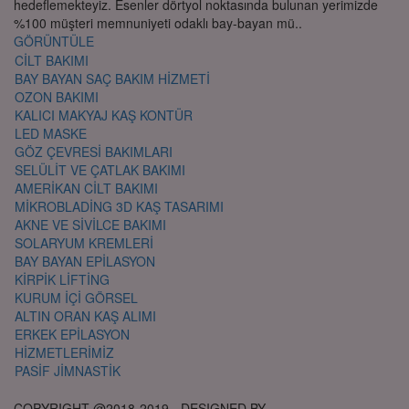
hedeflemekteyiz. Esenler dörtyol noktasında bulunan yerimizde
%100 müşteri memnuniyeti odaklı bay-bayan mü..
GÖRÜNTÜLE
CİLT BAKIMI
BAY BAYAN SAÇ BAKIM HİZMETİ
OZON BAKIMI
KALICI MAKYAJ KAŞ KONTÜR
LED MASKE
GÖZ ÇEVRESİ BAKIMLARI
SELÜLİT VE ÇATLAK BAKIMI
AMERİKAN CİLT BAKIMI
MİKROBLADİNG 3D KAŞ TASARIMI
AKNE VE SİVİLCE BAKIMI
SOLARYUM KREMLERİ
BAY BAYAN EPİLASYON
KİRPİK LİFTİNG
KURUM İÇİ GÖRSEL
ALTIN ORAN KAŞ ALIMI
ERKEK EPİLASYON
HİZMETLERİMİZ
PASİF JİMNASTİK
COPYRIGHT @2018-2019 - DESIGNED BY